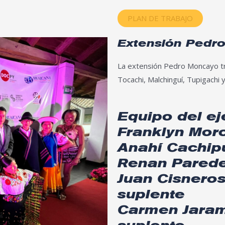
PLAN DE TRABAJO
Extensión Pedr
La extensión Pedro Moncayo tra
Tocachi, Malchinguí, Tupigachi
Equipo del eje
Franklyn Mor
Anahí Cachip
Renan Parede
Juan Cisneros
suplente
Carmen Jaram