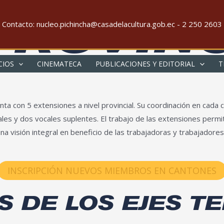
PROVIN
Contacto: nucleo.pichincha@casadelacultura.gob.ec - 2 250 2603
CIOS
CINEMATECA
PUBLICACIONES Y EDITORIAL
T
enta con 5 extensiones a nivel provincial. Su coordinación en cada
es y dos vocales suplentes. El trabajo de las extensiones permite
na visión integral en beneficio de las trabajadoras y trabajadores 
INSCRIPCIÓN NUEVOS MIEMBROS EN CANTONES
 DE LOS EJES T