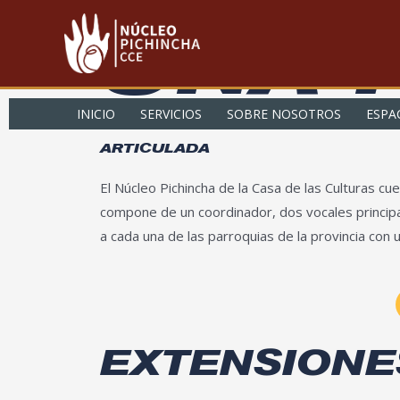
Ir
UNA 
al
contenido
INICIO
SERVICIOS
SOBRE NOSOTROS
ESPA
ARTICULADA
El Núcleo Pichincha de la Casa de las Culturas cu
compone de un coordinador, dos vocales principal
a cada una de las parroquias de la provincia con u
EXTENSIONES