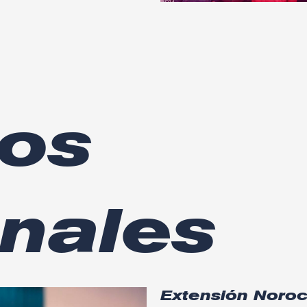
pos
nales
Extensión Noro