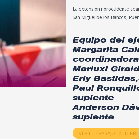
La extensión noroccidente abar
San Miguel de los Bancos, Pue
Equipo del eje
Margarita Ca
coordinadora
Mariuxi Giral
Erly Bastida
Paul Ronquill
suplente
Anderson Dáv
suplente
VER EL TRABAJO EN TERR