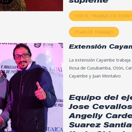
suplente
VER EL TRABAJO EN TERR
PLAN DE TRABAJO
Extensión Caya
La extensión Cayambe trabaja e
Rosa de Cusubamba, Otón, Can
Cayambe y Juan Montalvo
Equipo del eje
Jose Cevallos
Angelly Carde
Suarez Santi