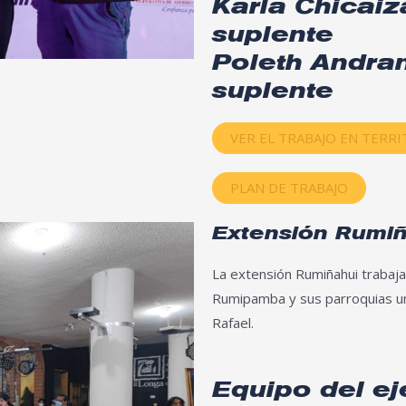
Karla Chicaiz
suplente
Poleth Andra
suplente
VER EL TRABAJO EN TERR
PLAN DE TRABAJO
Extensión Rumi
La extensión Rumiñahui trabaja
Rumipamba y sus parroquias ur
Rafael.
Equipo del eje