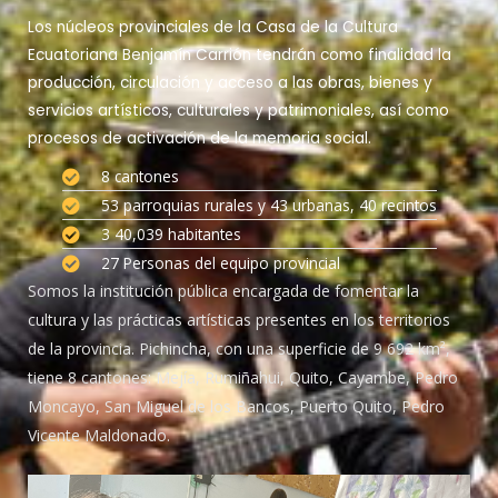
Los núcleos provinciales de la Casa de la Cultura
Ecuatoriana Benjamín Carrión tendrán como finalidad la
producción, circulación y acceso a las obras, bienes y
servicios artísticos, culturales y patrimoniales, así como
procesos de activación de la memoria social.
8 cantones
53 parroquias rurales y 43 urbanas, 40 recintos
3 40,039 habitantes
27 Personas del equipo provincial
Somos la institución pública encargada de fomentar la
cultura y las prácticas artísticas presentes en los territorios
de la provincia. Pichincha, con una superficie de 9 692 km²,
tiene 8 cantones: Mejía, Rumiñahui, Quito, Cayambe, Pedro
Moncayo, San Miguel de los Bancos, Puerto Quito, Pedro
Vicente Maldonado.