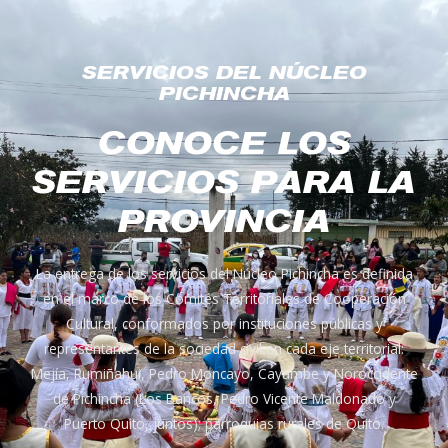
SERVICIOS DEL NÚCLEO
PICHINCHA
CONOCE LOS
SERVICIOS PARA LA
PROVINCIA
La entrega de los servicios del Núcleo Pichincha es definida
en el marco de los Comités Territoriales de Cooperación
Cultural, conformados por instituciones públicas y
representantes de la sociedad civil en cada eje territorial:
Mejía, Rumiñahui, Pedro Moncayo, Cayambe y Noroccidente
de Pichincha (Los Bancos, Pedro Vicente Maldonado y
Puerto Quito, juntos); parroquias rurales de Quito.