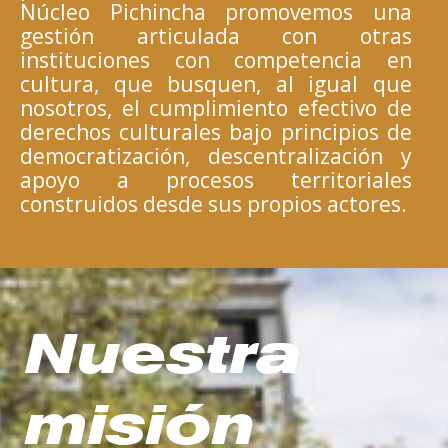
Núcleo Pichincha promovemos una
gestión articulada con otras
instituciones con competencia en
cultura, que busquen, al igual que
nosotros, el cumplimiento efectivo de
derechos culturales bajo principios de
democratización, descentralización y
apoyo a procesos territoriales
construidos desde sus propios actores.
Nuestra
misión