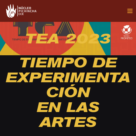
Ir
MA
al
ME
contenido
TEA 2023
TIEMPO DE
EXPERIMENTA
CIÓN
EN LAS
ARTES